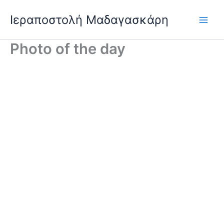
Skip
Ιεραποστολή Μαδαγασκάρη
to
content
Photo of the day