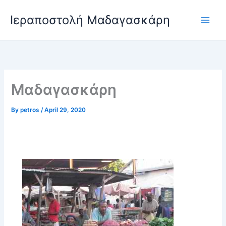
Skip
Ιεραποστολή Μαδαγασκάρη
to
content
Μαδαγασκάρη
By
petros
/
April 29, 2020