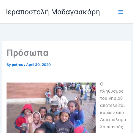
Skip
Ιεραποστολή Μαδαγασκάρη
to
content
Πρόσωπα
By
petros
/
April 30, 2020
Ο
πληθυσμός
του νησιού
αποτελείται
κυρίως από
Αυστραλομα
λαισιανούς