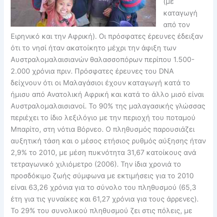
(με
καταγωγή
από τον
Ειρηνικό και την Αφρική). Οι πρόσφατες έρευνες έδειξαν
ότι το νησί ήταν ακατοίκητο μέχρι την άφιξη των
Αυστραλομαλαισιανών θαλασσοπόρων περίπου 1.500-
2.000 χρόνια πριν. Πρόσφατες έρευνες του DNA
δείχνουν ότι οι Μαλαγάσιοι έχουν καταγωγή κατά το
ήμισυ από Ανατολική Αφρική και κατά το άλλο μισό είναι
Αυστραλομαλαισιανοί. Το 90% της μαλαγασικής γλώσσας
περιέχει το ίδιο λεξιλόγιο με την περιοχή του ποταμού
Μπαρίτο, στη νότια Βόρνεο. Ο πληθυσμός παρουσιάζει
αυξητική τάση και ο μέσος ετήσιος ρυθμός αύξησης ήταν
2,9% το 2010, με μέση πυκνότητα 31,67 κατοίκους ανά
τετραγωνικό χιλιόμετρο (2006). Την ίδια χρονιά το
προσδόκιμο ζωής σύμφωνα με εκτιμήσεις για το 2010
είναι 63,26 χρόνια για το σύνολο του πληθυσμού (65,3
έτη για τις γυναίκες και 61,27 χρόνια για τους άρρενες).
Το 29% του συνολικού πληθυσμού ζει στις πόλεις, με